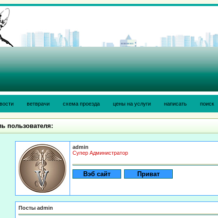
вости
ветврачи
схема проезда
цены на услуги
написать
поиск
ь пользователя:
admin
Супер Администратор
Посты admin